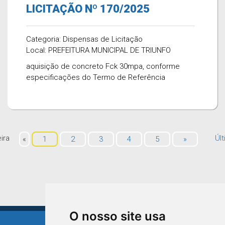
LICITAÇÃO Nº 170/2025
Categoria: Dispensas de Licitação
Local: PREFEITURA MUNICIPAL DE TRIUNFO
aquisição de concreto Fck 30mpa, conforme
especificações do Termo de Referência
ira
Úl
«
1
2
3
4
5
»
O nosso site usa