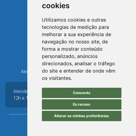
cookies
Utilizamos cookies e outras
tecnologias de medição para
TRIUNFO
melhorar a sua experiência de
RIO GRANDE DO SUL
navegação no nosso site, de
forma a mostrar conteúdo
Avenida XV de Novembro, 15
personalizado, anúncios
Bairro Centro - Triunfo/RS
direcionados, analisar o tráfego
Telefone: (51) 3654-6308
do site e entender de onde vêm
Atendimento: 8h30 até 12h e 13h30 até 16h36
os visitantes.
Atendimento: 8h30 até
Concordo
12h e 13h30 até 16h36
Eu recuso
Alterar as minhas preferências