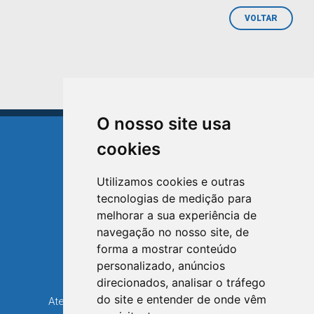
VOLTAR
O nosso site usa
cookies
Utilizamos cookies e outras
tecnologias de medição para
TRIUNFO
melhorar a sua experiência de
RIO GRANDE DO SUL
navegação no nosso site, de
forma a mostrar conteúdo
Avenida XV de Novembro, 15
personalizado, anúncios
Bairro Centro - Triunfo/RS
direcionados, analisar o tráfego
Telefone: (51) 3654-6308
do site e entender de onde vêm
Atendimento: 8h30 até 12h e 13h30 até 16h36