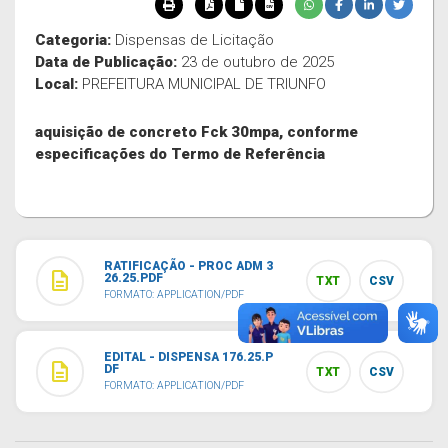
Categoria:
Dispensas de Licitação
Data de Publicação:
23 de outubro de 2025
Local:
PREFEITURA MUNICIPAL DE TRIUNFO
aquisição de concreto Fck 30mpa, conforme
especificações do Termo de Referência
RATIFICAÇÃO - PROC ADM 3
description
26.25.PDF
TXT
CSV
FORMATO: APPLICATION/PDF
EDITAL - DISPENSA 176.25.P
description
DF
TXT
CSV
FORMATO: APPLICATION/PDF