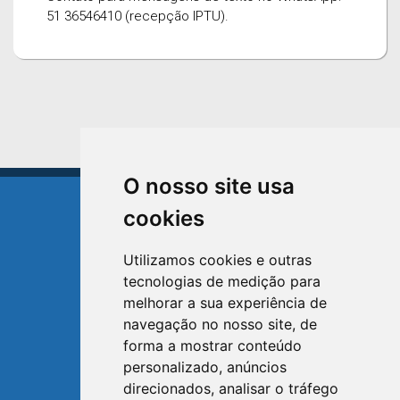
51 36546410 (recepção IPTU).
O nosso site usa
cookies
Utilizamos cookies e outras
tecnologias de medição para
TRIUNFO
melhorar a sua experiência de
RIO GRANDE DO SUL
navegação no nosso site, de
forma a mostrar conteúdo
Avenida XV de Novembro, 15
personalizado, anúncios
Bairro Centro - Triunfo/RS
direcionados, analisar o tráfego
Telefone: (51) 3654-6308