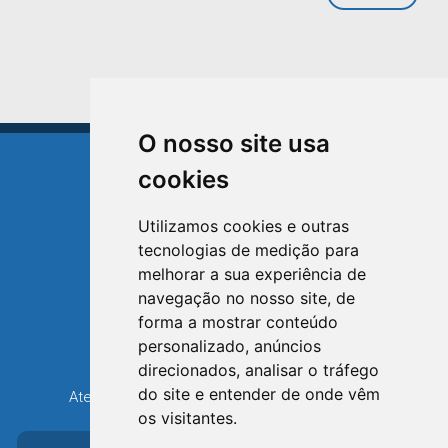
O nosso site usa
cookies
Utilizamos cookies e outras
tecnologias de medição para
TRIUNFO
melhorar a sua experiência de
RIO GRANDE DO SUL
navegação no nosso site, de
forma a mostrar conteúdo
Avenida XV de Novembro, 15
personalizado, anúncios
Bairro Centro - Triunfo/RS
direcionados, analisar o tráfego
Telefone: (51) 3654-6308
do site e entender de onde vêm
Atendimento: 8h30 até 12h e 13h30 até 16h36
os visitantes.