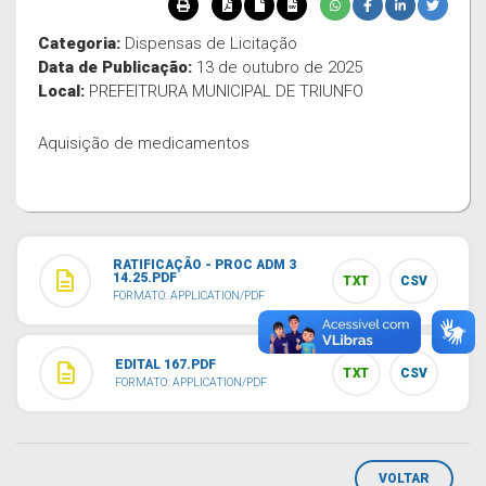
Categoria:
Dispensas de Licitação
Data de Publicação:
13 de outubro de 2025
Local:
PREFEITRURA MUNICIPAL DE TRIUNFO
Aquisição de medicamentos
RATIFICAÇÃO - PROC ADM 3
description
14.25.PDF
TXT
CSV
FORMATO: APPLICATION/PDF
EDITAL 167.PDF
description
TXT
CSV
FORMATO: APPLICATION/PDF
VOLTAR