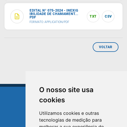
EDITAL Nº 075-2024 - INEXIG
IBILIDADE DE CHAMAMENT...
description
TXT
CSV
PDF
FORMATO: APPLICATION/PDF
VOLTAR
O nosso site usa
cookies
Utilizamos cookies e outras
tecnologias de medição para
TRIUNFO
melhorar a sua experiência de