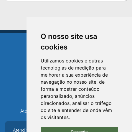
O nosso site usa
cookies
Utilizamos cookies e outras
tecnologias de medição para
TRIUNFO
melhorar a sua experiência de
RIO GRANDE DO SUL
navegação no nosso site, de
forma a mostrar conteúdo
Avenida XV de Novembro, 15
personalizado, anúncios
Bairro Centro - Triunfo/RS
direcionados, analisar o tráfego
Telefone: (51) 3654-6308
do site e entender de onde vêm
Atendimento: 8h30 até 12h e 13h30 até 16h36
os visitantes.
Atendimento: 8h30 até
Concordo