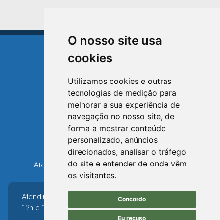
O nosso site usa
cookies
Utilizamos cookies e outras
tecnologias de medição para
TRIUNFO
melhorar a sua experiência de
RIO GRANDE DO SUL
navegação no nosso site, de
forma a mostrar conteúdo
Avenida XV de Novembro, 15
personalizado, anúncios
Bairro Centro - Triunfo/RS
direcionados, analisar o tráfego
Telefone: (51) 3654-6308
do site e entender de onde vêm
Atendimento: 8h30 até 12h e 13h30 até 16h36
os visitantes.
Atendimento: 8h30 até
Concordo
12h e 13h30 até 16h36
Eu recuso