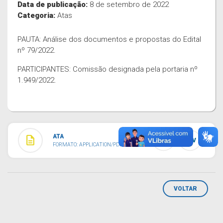
Data de publicação:
8 de setembro de 2022
Categoria:
Atas
PAUTA: Análise dos documentos e propostas do Edital
nº 79/2022.
PARTICIPANTES: Comissão designada pela portaria nº
1.949/2022.
ATA
description
TXT
CSV
FORMATO: APPLICATION/PDF
VOLTAR