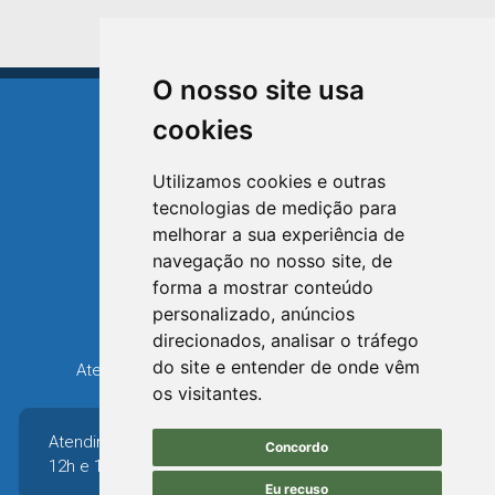
O nosso site usa
cookies
Utilizamos cookies e outras
tecnologias de medição para
TRIUNFO
melhorar a sua experiência de
RIO GRANDE DO SUL
navegação no nosso site, de
forma a mostrar conteúdo
Avenida XV de Novembro, 15
personalizado, anúncios
Bairro Centro - Triunfo/RS
direcionados, analisar o tráfego
Telefone: (51) 3654-6308
do site e entender de onde vêm
Atendimento: 8h30 até 12h e 13h30 até 16h36
os visitantes.
Atendimento: 8h30 até
Concordo
12h e 13h30 até 16h36
Eu recuso