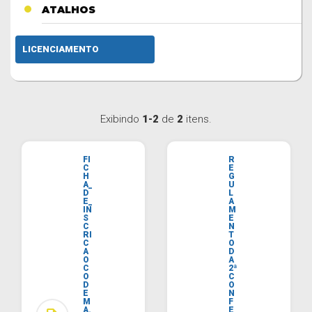
ATALHOS
LICENCIAMENTO
Exibindo
1-2
de
2
itens.
FI
R
C
E
H
G
A_
U
D
L
E_
A
IN
M
S
E
C
N
RI
T
C
O
A
D
O
A
C
2ª
O
C
D
O
E
N
M
F
A.
E