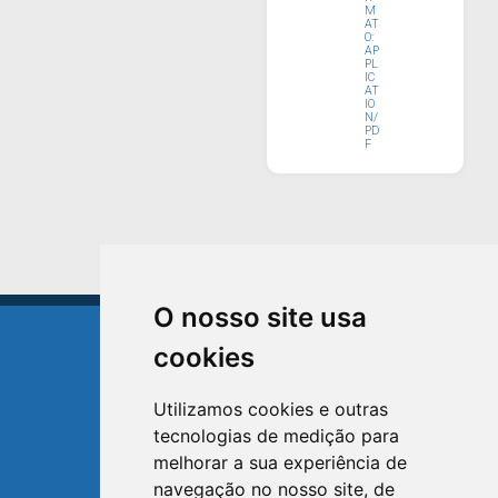
M
AT
O:
AP
PL
IC
AT
IO
N/
PD
F
O nosso site usa
cookies
Utilizamos cookies e outras
tecnologias de medição para
TRIUNFO
melhorar a sua experiência de
RIO GRANDE DO SUL
navegação no nosso site, de