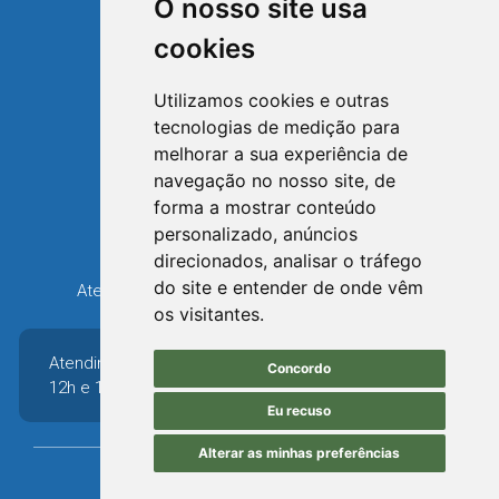
O nosso site usa
cookies
Utilizamos cookies e outras
tecnologias de medição para
TRIUNFO
melhorar a sua experiência de
RIO GRANDE DO SUL
navegação no nosso site, de
forma a mostrar conteúdo
Avenida XV de Novembro, 15
personalizado, anúncios
Bairro Centro - Triunfo/RS
direcionados, analisar o tráfego
Telefone: (51) 3654-6308
do site e entender de onde vêm
Atendimento: 8h30 até 12h e 13h30 até 16h36
os visitantes.
Atendimento: 8h30 até
Concordo
12h e 13h30 até 16h36
Eu recuso
Alterar as minhas preferências