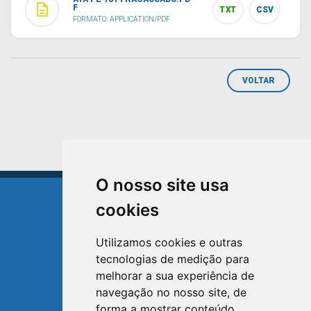
description
F
TXT
CSV
FORMATO: APPLICATION/PDF
VOLTAR
O nosso site usa
cookies
Utilizamos cookies e outras
tecnologias de medição para
TRIUNFO
melhorar a sua experiência de
RIO GRANDE DO SUL
navegação no nosso site, de
forma a mostrar conteúdo