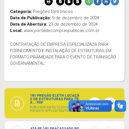
Categoria:
Pregões Eletrônicos
Data de Publicação:
9 de dezembro de 2024
Data de Abertura:
23 de dezembro de 2024
Local:
www.portaldecompraspublicas.com.br
CONTRATAÇÃO DE EMPRESA ESPECIALIZADA PARA
FORNECIMENTO E INSTALAÇÃO DE ESTRUTURAS EM
FORMATO PIRÂMIDADE PARA O EVENTO DE TRANSIÇÃO
GOVERNAMENTAL.
181 PREGÃO ELETR LOCAÇÃ
O DE ESTRUTURAS PARA TR
description
A... PDF
TXT
CSV
PUBLICADO EM 09/12/2024
FORMATO: APPLICATION/PDF
ATA PE 181 FRACASSADO.PD