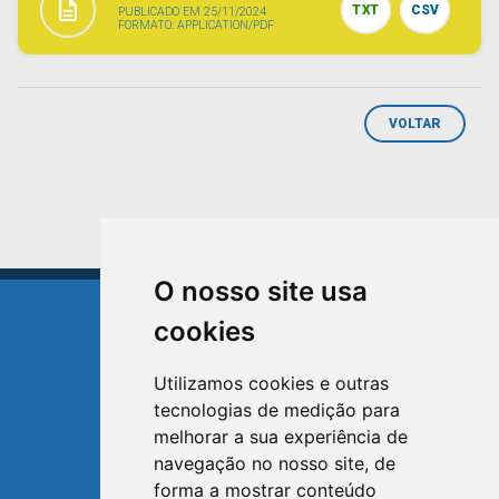
description
TXT
CSV
PUBLICADO EM 25/11/2024
FORMATO: APPLICATION/PDF
VOLTAR
O nosso site usa
cookies
Utilizamos cookies e outras
tecnologias de medição para
TRIUNFO
melhorar a sua experiência de
RIO GRANDE DO SUL
navegação no nosso site, de
forma a mostrar conteúdo